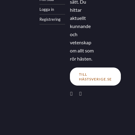
sätt. Du
Logga in
hittar
aktuellt
Registrering
kunnande
och
vetenskap
om allt som
rör hästen.
TILL
HÄSTSVERIGE.SE