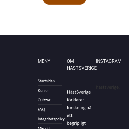
MENY
OM
INSTAGRAM
HÄSTSVERIGE
Startsidan
hastsverige.se
Kurser
HästSverige
förklarar
Quizzar
forskning på
FAQ
ett
Integritetspolicy
begripligt
Min sida