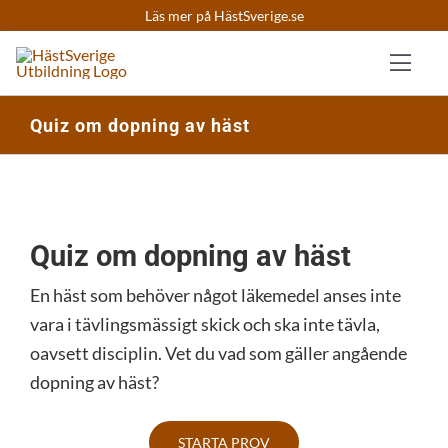
Fortsätt
Läs mer på HästSverige.se
till
innehållet
Toggl
Navig
Quiz om dopning av häst
Kurser
Quizzar
Quiz om dopning av häst
Skapa k
En häst som behöver något läkemedel anses inte
vara i tävlingsmässigt skick och ska inte tävla,
Logga in
oavsett disciplin. Vet du vad som gäller angående
dopning av häst?