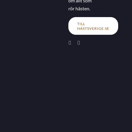
om allt som
rör hästen.
TILL
HÄSTSVERIGE.SE