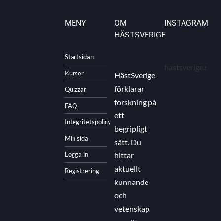
MENY
OM
INSTAGRAM
HÄSTSVERIGE
Startsidan
hastsverige.se
Kurser
HästSverige
förklarar
Quizzar
forskning på
FAQ
ett
Integritetspolicy
begripligt
Min sida
sätt. Du
Logga in
hittar
aktuellt
Registrering
kunnande
och
vetenskap