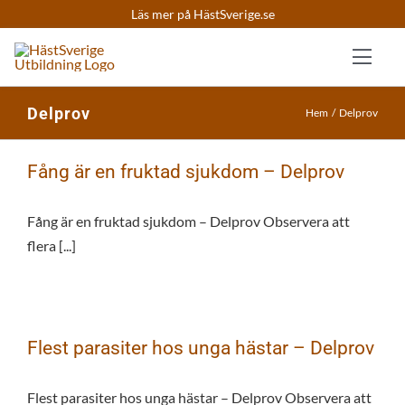
Fortsätt
Läs mer på HästSverige.se
till
innehållet
Toggl
Navig
Delprov
Hem
Delprov
Kurser
Fång är en fruktad sjukdom – Delprov
Quizzar
Fång är en fruktad sjukdom – Delprov Observera att
Skapa k
flera [...]
Logga in
Flest parasiter hos unga hästar – Delprov
Flest parasiter hos unga hästar – Delprov Observera att